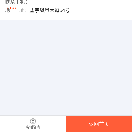
联系手机：
****
地 址：
盐亭凤凰大道54号
返回首页
电话咨询