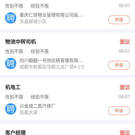
人事部 发布 [机电工 ] 招聘信息
08-07
性别不限
经验不限
申（先生） 发布 [客户经理 ] 招聘信息
潘小姐 发布 [维修技术员 ] 招聘信息
重庆仁恒物业管理有限公司盐亭分公司
【安信证券股份有限公司 】 强势入驻
申请
水晶郦城小区
物流中转司机
面议
08-07
性别不限
经验不限
四川蝈蝈一号供应链管理有限公司
申请
成都市新都区华都九龙广场4-1701
机电工
面议
08-07
性别不限
经验不限
兴金成二类汽修厂
申请
凤凰大道
客户经理
面议