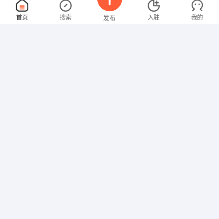
普工
面议
首页
搜索
入驻
我的
发布
08-07
性别不限
经验不限
绵阳市竑创微电机科技有限公司
申请
绵阳市盐亭县经济开发区下月园区加油站斜对面
普工
面议
招聘信息
求职简历
08-07
性别不限
经验不限
绵阳丰谷酒业有限责任公司
申请
销售员
面议
08-07
性别不限
经验不限
绵阳市冠建新材料科技有限公司
申请
盐亭恒都商业广场14幢