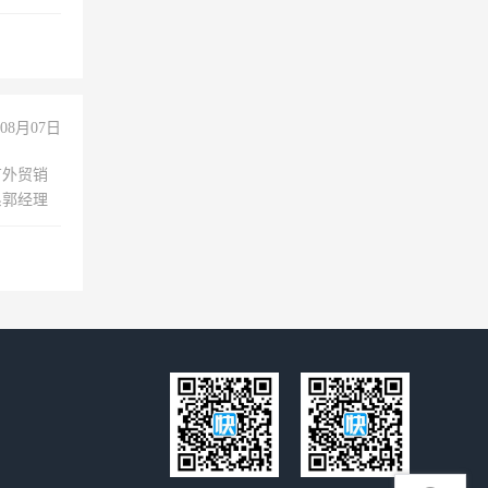
08月07日
有外贸销
系郭经理