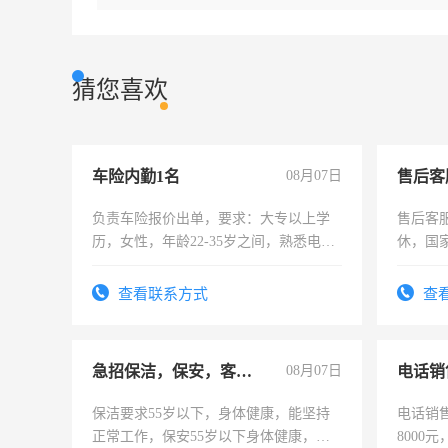
猜您喜欢
车险内勤1名
08月07日
售后客
负责车险报价出单，要求：大专以上学
售后客服
历，女性，年龄22-35岁之间，熟悉电脑
休，国
操作，工作态度认真，具有团队精神，
试用期1-3个月，转正后交纳五险，
查看联系方式
查
急招保洁，保安，客服，工程
08月07日
电话销
保洁要求55岁以下，身体健康，能坚持
电话销售
正常工作，保安55岁以下身体健康，有
8000