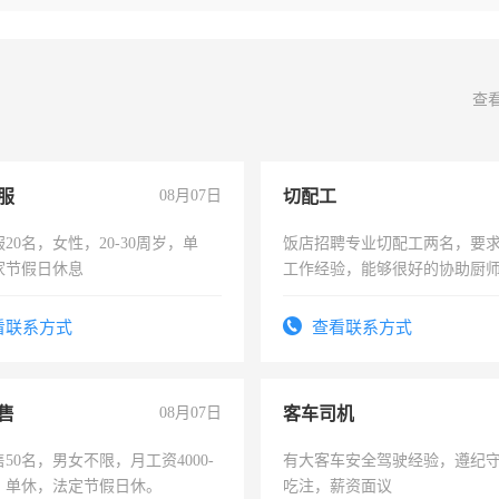
查
服
08月07日
切配工
20名，女性，20-30周岁，单
饭店招聘专业切配工两名，要
家节假日休息
工作经验，能够很好的协助厨
作。包吃住，每月有公休，工资35
4500。
看联系方式
查看联系方式
售
08月07日
客车司机
50名，男女不限，月工资4000-
有大客车安全驾驶经验，遵纪
元，单休，法定节假日休。
吃注，薪资面议