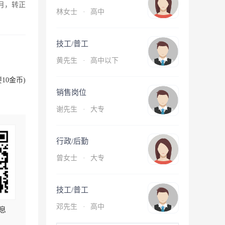
月，转正
林女士
·
高中
技工/普工
黄先生
·
高中以下
10金币)
销售岗位
谢先生
·
大专
行政/后勤
曾女士
·
大专
技工/普工
邓先生
·
高中
息