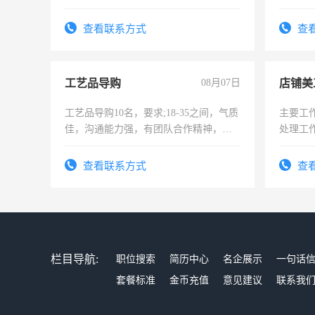
责任心形象端庄，遵纪守法，无犯罪记
录，客服要求45岁以下高中以上文化，
查看联系方式
查
懂电脑工作认真，性格开朗有良好沟通
能力，工程，懂水电维修。
工艺品导购
08月07日
店铺美
工艺品导购10名，要求;18-35之间，气质
主要工
佳，沟通能力强，有团队合作精神，有
处理工
上进心，有工作经验者优先！
作时间
查看联系方式
查
栏目导航:
职位搜索
简历中心
名企展示
一句话
套餐标准
金币充值
意见建议
联系我