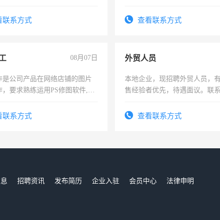
看联系方式
查看联系方式
工
08月07日
外贸人员
作是公司产品在网络店铺的图片
本地企业，现招聘外贸人员，
作，要求熟练运用PS修图软件,工
售经验者优先，待遇面议。联
每天8小时，待遇优厚。
看联系方式
查看联系方式
信息
招聘资讯
发布简历
企业入驻
会员中心
法律申明
们