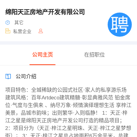
绵阳天正房地产开发有限公司
其它
私营企业
公司主页
在招职位
公司介绍
项目特色：全城稀缺的公园式社区·家人的私享游乐场
建筑风格：百年Artdeco建筑精髓·彰显典雅风范 铂金席
位·气度与生俱来 、纳尽万象·倾情演绎理想生活 享梓江
美景，品城市韵味；出则繁华·入则临静！ 1：天正·梓
江之星是绵阳天正房地产开发公司打造的精品项目；
2：项目分为（天正·梓江之星明珠、天正·梓江之星梦想
街）； 3：天正·梓江之星总占地面积6万余平米，总建